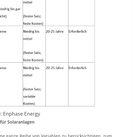
e: Enphase Energy
für Solaranlagen
ine ganze Reihe von Variablen zu berücksichtigen, zum