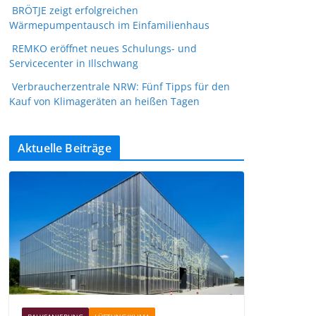
BRÖTJE zeigt erfolgreichen
Wärmepumpentausch im Einfamilienhaus
REMKO eröffnet neues Schulungs- und
Servicecenter in Illschwang
Verbraucherzentrale NRW: Fünf Tipps für den
Kauf von Klimageräten an heißen Tagen
Aktuelle Beiträge