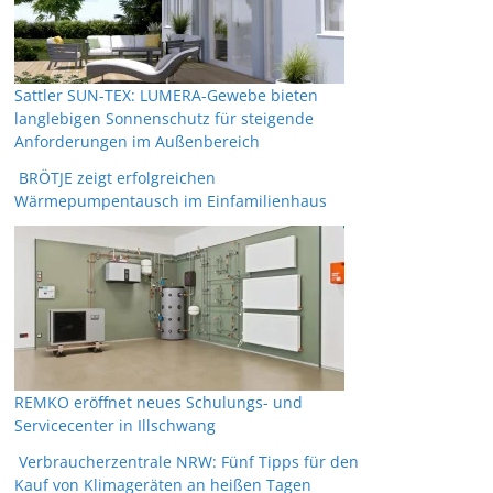
Sattler SUN-TEX: LUMERA-Gewebe bieten
langlebigen Sonnenschutz für steigende
Anforderungen im Außenbereich
BRÖTJE zeigt erfolgreichen
Wärmepumpentausch im Einfamilienhaus
REMKO eröffnet neues Schulungs- und
Servicecenter in Illschwang
Verbraucherzentrale NRW: Fünf Tipps für den
Kauf von Klimageräten an heißen Tagen