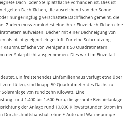
eignete Dach- oder Stellplatzfläche vorhanden ist. Dies ist
gnet gelten Dachflächen, die ausreichend von der Sonne
der nur geringfügig verschattete Dachflächen gemeint, die
nd. Zudem muss zumindest eine ihrer Einzeldachflächen eine
atmetern aufweisen. Dächer mit einer Dachneigung von
n als nicht geeignet eingestuft. Für eine Solarnutzung
ner Raumnutzfläche von weniger als 50 Quadratmetern.
n der Solarpflicht ausgenommen. Dies wird im Einzelfall
 bedeutet. Ein freistehendes Einfamilienhaus verfügt etwa über
t zu erfüllen, sind knapp 50 Quadratmeter des Dachs zu
er Solaranlage von rund zehn Kilowatt. Eine
eistung rund 1.400 bis 1.600 Euro, die gesamte Beispielanlage
Ausrichtung der Anlage rund 10.000 Kilowattstunden Strom im
e ein Durchschnittshaushalt ohne E-Auto und Wärmepumpe