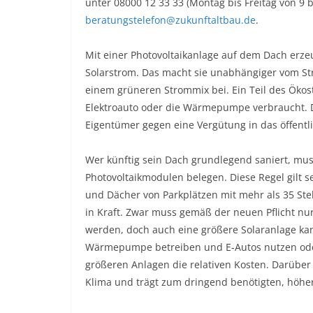
unter 08000 12 33 33 (Montag bis Freitag von 9 b
beratungstelefon@zukunftaltbau.de
.
Mit einer Photovoltaikanlage auf dem Dach er
Solarstrom. Das macht sie unabhängiger vom St
einem grüneren Strommix bei. Ein Teil des Ökost
Elektroauto oder die Wärmepumpe verbraucht. De
Eigentümer gegen eine Vergütung in das öffentli
Wer künftig sein Dach grundlegend saniert, mus
Photovoltaikmodulen belegen. Diese Regel gilt 
und Dächer von Parkplätzen mit mehr als 35 Stel
in Kraft. Zwar muss gemäß der neuen Pflicht nur
werden, doch auch eine größere Solaranlage kann 
Wärmepumpe betreiben und E-Autos nutzen ode
größeren Anlagen die relativen Kosten. Darüber
Klima und trägt zum dringend benötigten, höhe