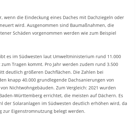
r, wenn die Eindeckung eines Daches mit Dachziegeln oder
 erneuert wird. Ausgenommen sind Baumaßnahmen, die
tretener Schäden vorgenommen werden wie zum Beispiel
h gibt es im Südwesten laut Umweltministerium rund 11.000
t zum Tragen kommt. Pro Jahr werden zudem rund 3.500
tt deutlich größeren Dachflächen. Die Zahlen bei
rden knapp 40.000 grundlegende Dachsanierungen von
on Nichtwohngebäuden. Zum Vergleich: 2021 wurden
Baden-Württemberg errichtet, die meisten auf Dächern. Es
hl der Solaranlagen im Südwesten deutlich erhöhen wird, da
g zur Eigenstromnutzung belegt werden.