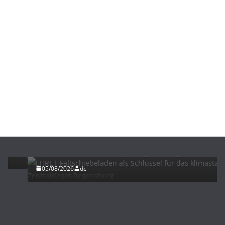
BAU/SANIERUNG
LÜFTUNG/KLIMA
EHRET-Faltschiebeläden als Schlüssel für das
klimastabile Zentraldepot Regensburg
05/08/2026
dc