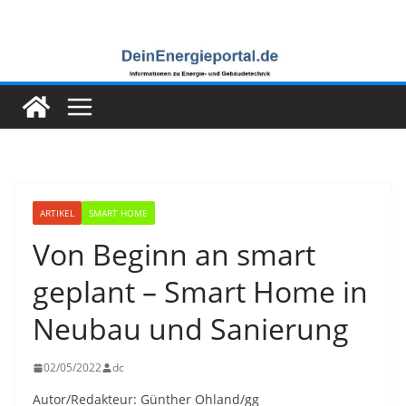
Zum
Inhalt
springen
ARTIKEL
SMART HOME
Von Beginn an smart
geplant – Smart Home in
Neubau und Sanierung
02/05/2022
dc
Autor/Redakteur: Günther Ohland/gg