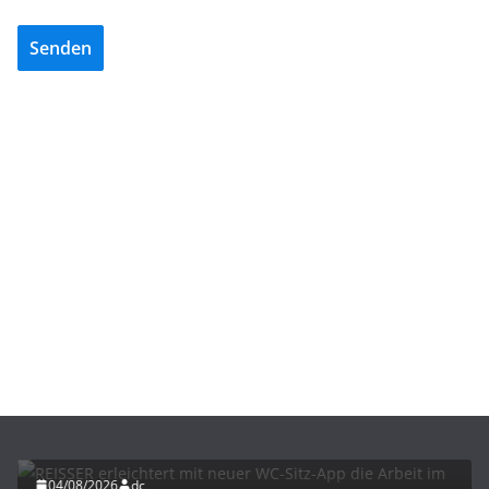
Senden
BAU/SANIERUNG
INTERIORS & DESIGN
NEWS FÜR INSTALLATEURE UND FACHHANDWERKER
REISSER erleichtert mit neuer WC-Sitz-App die
Arbeit im Fachhandwerk
04/08/2026
dc