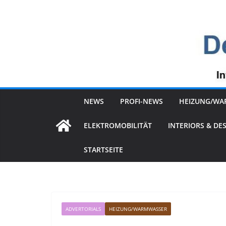
Zum
Inhalt
springen
NEWS
PROFI-NEWS
HEIZUNG/WA
ELEKTROMOBILITÄT
INTERIORS & DE
STARTSEITE
ADVERTORIALS
HEIZUNG/WARMWASSER