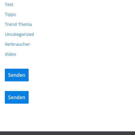
Test
Tipps
Trend Thema
Uncategorized
Verbraucher
Video
Senden
Senden
ADVERTORIALS
NEWS
REISSER – Die Power der fünften Generation