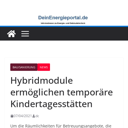
Zum
Inhalt
springen
BAU/SANIERUNG
NEWS
Hybridmodule
ermöglichen temporäre
Kindertagesstätten
07/04/2021
dc
Um die Räumlichkeiten für Betreuungsangebote, die