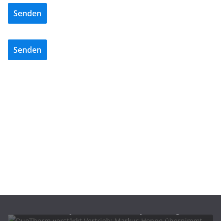
Senden
Senden
BAU/SANIERUNG
NEWS
DuoTherm verstärkt Vertrieb: Markus Hoppe
übernimmt Key Account- und Projektmanagement