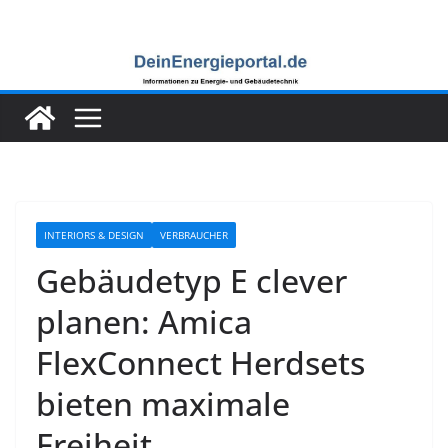
Zum
Inhalt
springen
INTERIORS & DESIGN
VERBRAUCHER
Gebäudetyp E clever
planen: Amica
FlexConnect Herdsets
bieten maximale
Freiheit