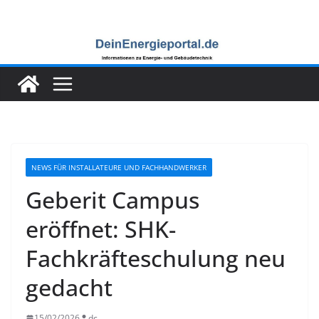
Zum
Inhalt
springen
NEWS FÜR INSTALLATEURE UND FACHHANDWERKER
Geberit Campus
eröffnet: SHK-
Fachkräfteschulung neu
gedacht
15/02/2026
dc