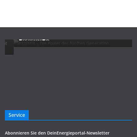
ADVERTORIALS
NEWS
REISSER – Die Power der fünften Generation
06/08/2026
dc
Service
Abonnieren Sie den DeinEnergieportal-Newsletter