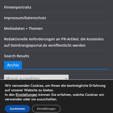
Firmenportraits
Impressum/Datenschutz
Mediadaten + Themen
Redaktionelle Anforderungen an PR-Artikel, die kostenlos
auf DeinEnergieportal.de veröffentlicht werden
Search Results
Archiv
Archiv
Wir verwenden Cookies, um Ihnen die bestmögliche Erfahrung
auf unserer Website zu bieten.
In den
Einstellungen
können Sie erfahren, welche Cookies wir
verwenden oder sie ausschalten.
Copyright © 2026
. Alle Rechte vorbehalten.
Theme:
ColorMag
von ThemeGrill. Präsentiert von
WordPress
.
Zustimmen
Einstellungen