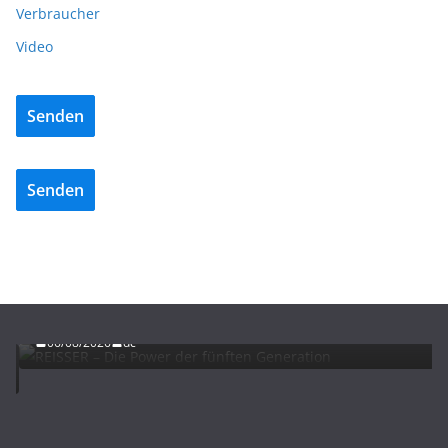
Verbraucher
Video
Senden
Senden
ADVERTORIALS
NEWS
REISSER – Die Power der fünften Generation
06/08/2026
dc