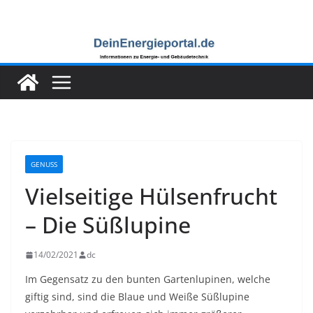
Zum
Inhalt
springen
GENUSS
Vielseitige Hülsenfrucht
– Die Süßlupine
14/02/2021
dc
Im Gegensatz zu den bunten Gartenlupinen, welche
giftig sind, sind die Blaue und Weiße Süßlupine