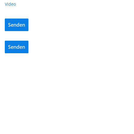
Video
Senden
Senden
BAU/SANIERUNG
LÜFTUNG/KLIMA