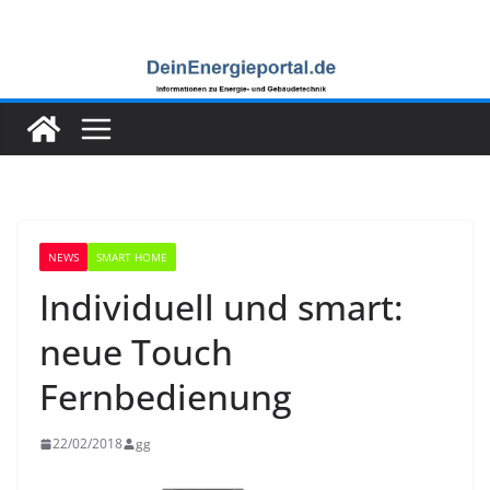
Zum
Inhalt
springen
NEWS
SMART HOME
Individuell und smart:
neue Touch
Fernbedienung
22/02/2018
gg