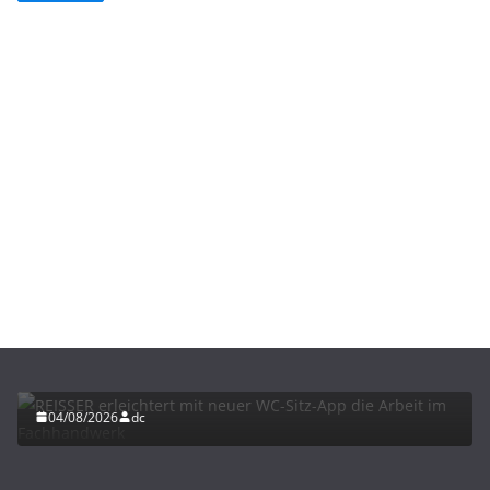
BAU/SANIERUNG
INTERIORS & DESIGN
NEWS FÜR INSTALLATEURE UND FACHHANDWERKER
REISSER erleichtert mit neuer WC-Sitz-App die
Arbeit im Fachhandwerk
04/08/2026
dc