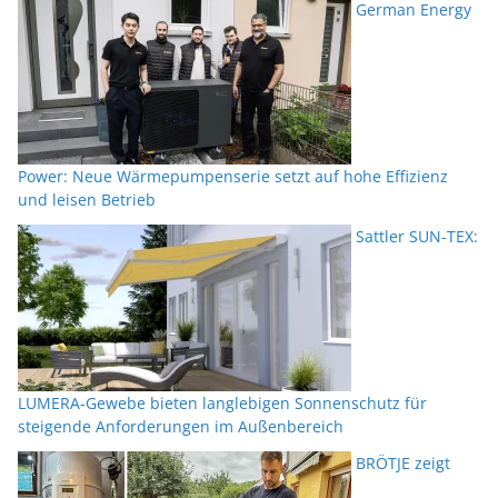
German Energy
Power: Neue Wärmepumpenserie setzt auf hohe Effizienz
und leisen Betrieb
Sattler SUN-TEX:
LUMERA-Gewebe bieten langlebigen Sonnenschutz für
steigende Anforderungen im Außenbereich
BRÖTJE zeigt