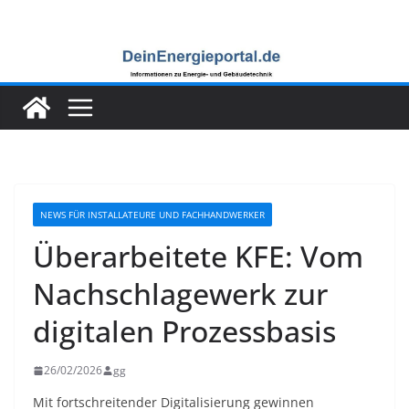
Zum
Inhalt
springen
NEWS FÜR INSTALLATEURE UND FACHHANDWERKER
Überarbeitete KFE: Vom
Nachschlagewerk zur
digitalen Prozessbasis
26/02/2026
gg
Mit fortschreitender Digitalisierung gewinnen