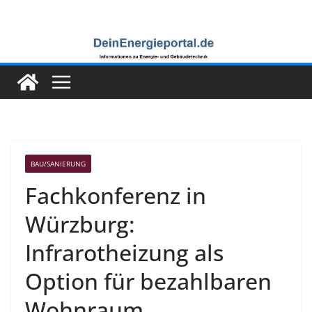
Zum
Inhalt
springen
BAU/SANIERUNG
Fachkonferenz in
Würzburg:
Infrarotheizung als
Option für bezahlbaren
Wohnraum