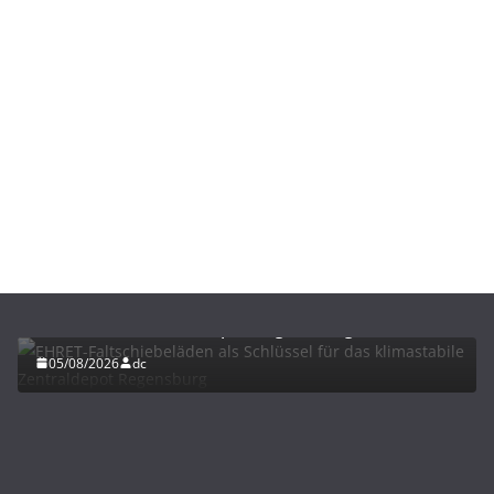
BAU/SANIERUNG
LÜFTUNG/KLIMA
EHRET-Faltschiebeläden als Schlüssel für das
klimastabile Zentraldepot Regensburg
05/08/2026
dc