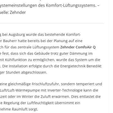
Systemeinstellungen des Komfort-Lüftungssystems. –
elle: Zehnder
ing bei Augsburg wurde das bestehende Komfort-
r Bauherr hatte bereits bei der Planung auf eine
ich für das zentrale Lüftungssystem
Zehnder ComfoAir Q
ie fest, dass sich das Gebäude trotz guter Dämmung im
it Kühlfunktion zu ermöglichen, wurde das System um die
. Die Installation erfolgte durch die Energietechnik Benedikt
ger Stunden abgeschlossen.
 eine gleichmäßige Frischluftzufuhr, sondern temperiert und
n Luft/Luft-Wärmepumpe mit Inverter-Technologie kann die
it oder im Winter die Zuluft erwärmen. Dies entlastet die
e Regelung der Luftfeuchtigkeit übernimmt ein
enehme Raumluft sorgt.