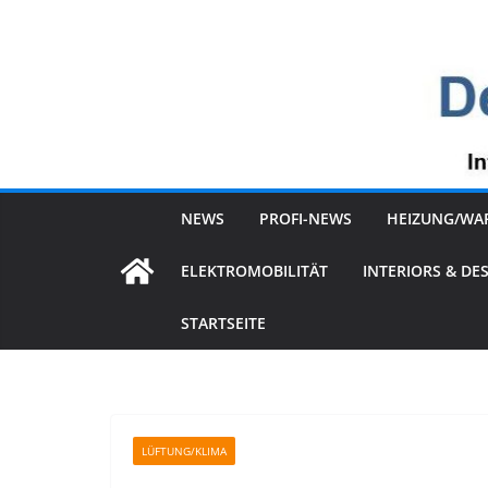
Zum
Inhalt
springen
NEWS
PROFI-NEWS
HEIZUNG/WA
ELEKTROMOBILITÄT
INTERIORS & DE
STARTSEITE
LÜFTUNG/KLIMA