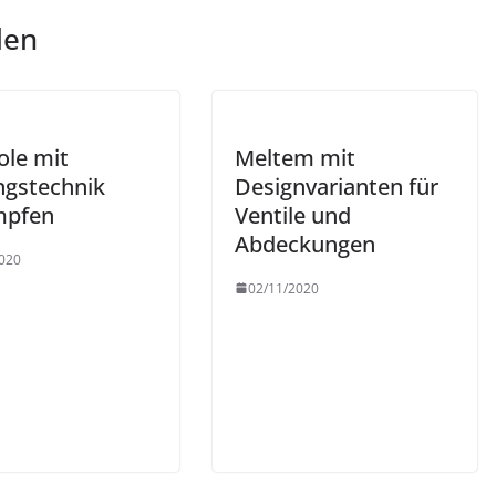
len
ole mit
Meltem mit
ngstechnik
Designvarianten für
mpfen
Ventile und
Abdeckungen
020
02/11/2020