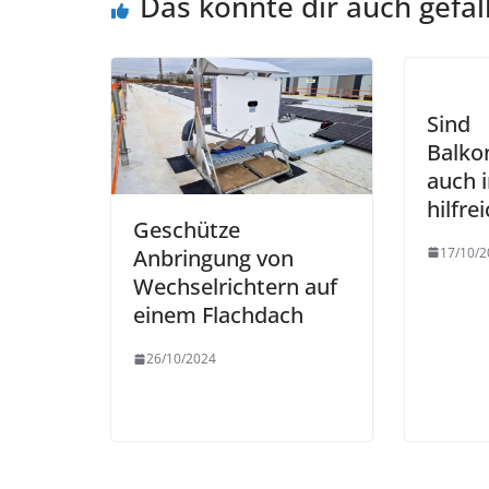
Das könnte dir auch gefal
Sind
Balko
auch 
hilfre
Geschütze
17/10/2
Anbringung von
Wechselrichtern auf
einem Flachdach
26/10/2024