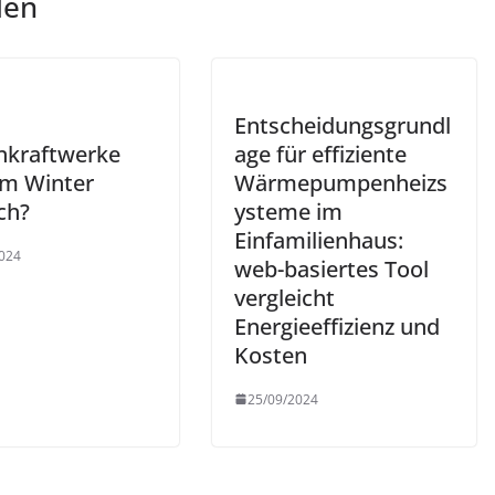
len
Entscheidungsgrundl
nkraftwerke
age für effiziente
im Winter
Wärmepumpenheizs
ich?
ysteme im
Einfamilienhaus:
024
web-basiertes Tool
vergleicht
Energieeffizienz und
Kosten
25/09/2024