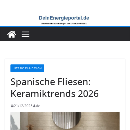
Zum
Inhalt
springen
INTERIORS & DESIGN
Spanische Fliesen:
Keramiktrends 2026
21/12/2025
dc