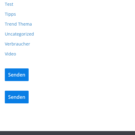
Test
Tipps
Trend Thema
Uncategorized
Verbraucher
Video
Senden
Senden
BAU/SANIERUNG
NEWS
DuoTherm verstärkt Vertrieb: Markus Hoppe