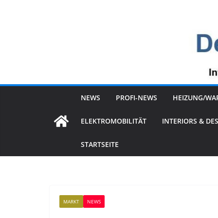
Zum
Inhalt
springen
NEWS
PROFI-NEWS
HEIZUNG/WA
ELEKTROMOBILITÄT
INTERIORS & DE
STARTSEITE
MARKT
NEWS