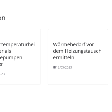
en
rtemperaturhei
Wärmebedarf vor
r als
dem Heizungstausch
epumpen-
ermitteln
er
12/05/2023
023