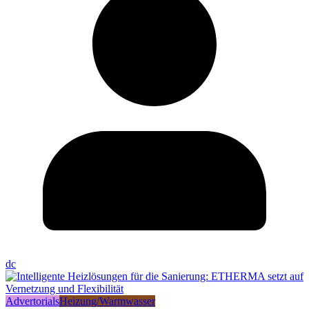
dc
Advertorials
Heizung/Warmwasser