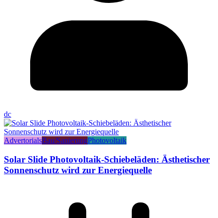
dc
Advertorials
Bau/Sanierung
Photovoltaik
Solar Slide Photovoltaik-Schiebeläden: Ästhetischer
Sonnenschutz wird zur Energiequelle