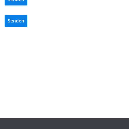
Senden
ADVERTORIALS
NEWS
REISSER – Die Power der fünften Generation
06/08/2026
dc