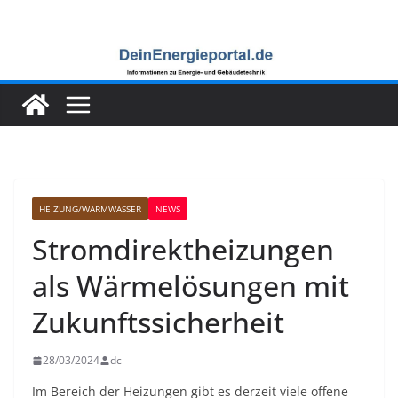
Zum
Inhalt
springen
HEIZUNG/WARMWASSER
NEWS
Stromdirektheizungen
als Wärmelösungen mit
Zukunftssicherheit
28/03/2024
dc
Im Bereich der Heizungen gibt es derzeit viele offene