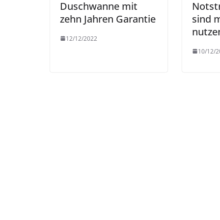
Duschwanne mit
Notst
zehn Jahren Garantie
sind m
nutze
12/12/2022
10/12/2