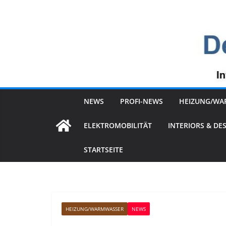
Zum
Inhalt
springen
NEWS
PROFI-NEWS
HEIZUNG/WA
ELEKTROMOBILITÄT
INTERIORS & DE
STARTSEITE
HEIZUNG/WARMWASSER
NEWS