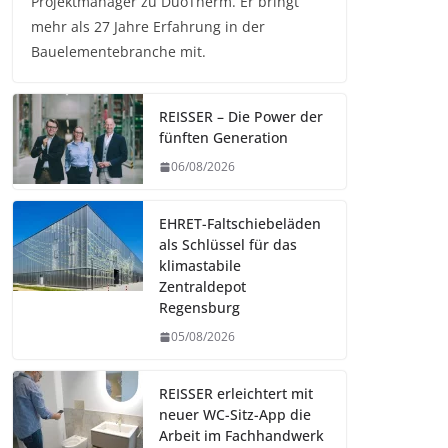
Projektmanager zu DuoTherm. Er bringt
mehr als 27 Jahre Erfahrung in der
Bauelementebranche mit.
REISSER – Die Power der
fünften Generation
06/08/2026
EHRET-Faltschiebeläden
als Schlüssel für das
klimastabile
Zentraldepot
Regensburg
05/08/2026
REISSER erleichtert mit
neuer WC-Sitz-App die
Arbeit im Fachhandwerk