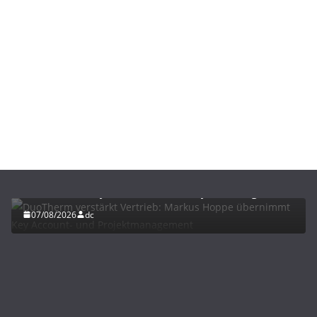
BAU/SANIERUNG
NEWS
DuoTherm verstärkt Vertrieb: Markus Hoppe
übernimmt Key Account- und Projektmanagement
07/08/2026
dc