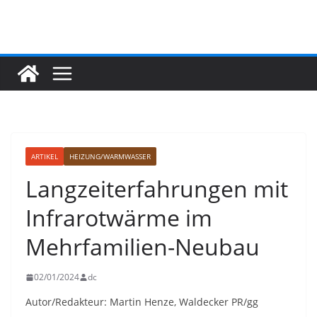
Zum
Inhalt
springen
ARTIKEL
HEIZUNG/WARMWASSER
Langzeiterfahrungen mit
Infrarotwärme im
Mehrfamilien-Neubau
02/01/2024
dc
Autor/Redakteur: Martin Henze, Waldecker PR/gg