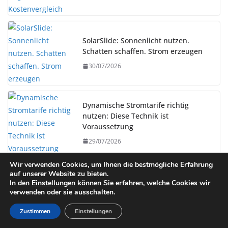
SolarSlide: Sonnenlicht nutzen.
Schatten schaffen. Strom erzeugen
30/07/2026
Dynamische Stromtarife richtig
nutzen: Diese Technik ist
Voraussetzung
29/07/2026
Wir verwenden Cookies, um Ihnen die bestmögliche Erfahrung
auf unserer Website zu bieten.
tecalor: Verbraucher wünschen sich
In den
Einstellungen
können Sie erfahren, welche Cookies wir
digitale Services für Wärmepumpen
verwenden oder sie ausschalten.
28/07/2026
Zustimmen
Einstellungen