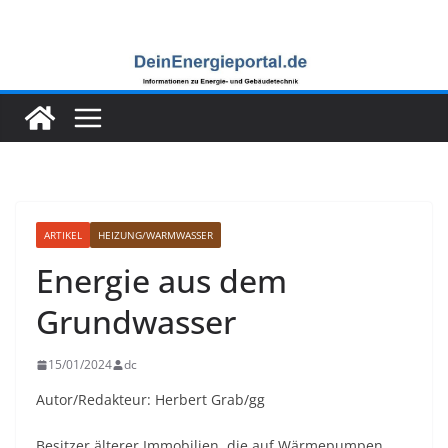
Zum
Inhalt
springen
ARTIKEL
HEIZUNG/WARMWASSER
Energie aus dem
Grundwasser
15/01/2024
dc
Autor/Redakteur: Herbert Grab/gg
Besitzer älterer Immobilien, die auf Wärmepumpen