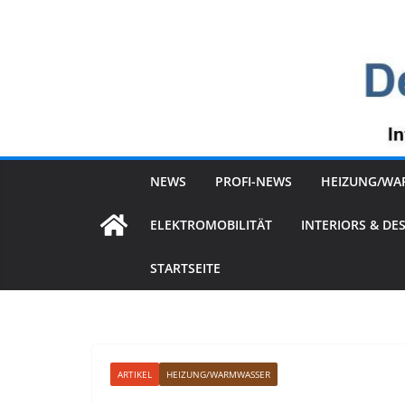
Zum
Inhalt
springen
NEWS
PROFI-NEWS
HEIZUNG/WA
ELEKTROMOBILITÄT
INTERIORS & DE
STARTSEITE
ARTIKEL
HEIZUNG/WARMWASSER