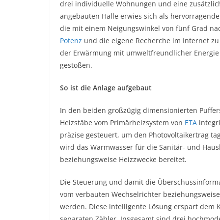
drei individuelle Wohnungen und eine zusätzl
angebauten Halle erwies sich als hervorragender
die mit einem Neigungswinkel von fünf Grad nac
Potenz
und die eigene Recherche im Internet zu
der Erwärmung mit umweltfreundlicher Energie 
gestoßen.
So ist die Anlage aufgebaut
In den beiden großzügig dimensionierten Puffer
Heizstäbe vom Primärheizsystem von
ETA
integr
präzise gesteuert, um den Photovoltaikertrag ta
wird das Warmwasser für die Sanitär- und Ha
beziehungsweise Heizzwecke bereitet.
Die Steuerung und damit die Überschussinforma
vom verbauten Wechselrichter beziehungsweise
werden. Diese intelligente Lösung erspart dem
separaten Zähler. Insgesamt sind drei hochmod