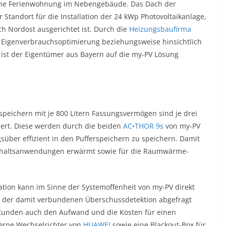
iche Ferienwohnung im Nebengebäude. Das Dach der
 Standort für die Installation der 24 kWp Photovoltaikanlage,
h Nordost ausgerichtet ist. Durch die
Heizungsbaufirma
 Eigenverbrauchsoptimierung beziehungsweise hinsichtlich
ist der Eigentümer aus Bayern auf die my-PV Lösung
speichern mit je 800 Litern Fassungsvermögen sind je drei
iert. Diese werden durch die beiden
AC•THOR 9s
von my-PV
gsüber effizient in den Pufferspeichern zu speichern. Damit
ushaltsanwendungen erwärmt sowie für die Raumwärme-
tion kann im Sinne der Systemoffenheit von my-PV direkt
 der damit verbundenen Überschussdetektion abgefragt
 Kunden auch den Aufwand und die Kosten für einen
erne Wechselrichter von
HUAWEI
sowie eine Blackout-Box für