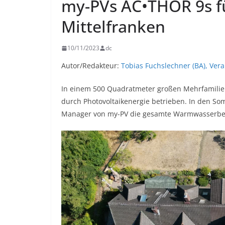
my-PVs AC•THOR 9s f
Mittelfranken
10/11/2023
dc
Autor/Redakteur:
Tobias Fuchslechner (BA), Ver
In einem 500 Quadratmeter großen Mehrfamili
durch Photovoltaikenergie betrieben. In den 
Manager von my-PV die gesamte Warmwasserber