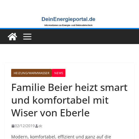
Zum
Inhalt
springen
HEIZUNG/WARMWASSER
NEWS
Familie Beier heizt smart
und komfortabel mit
Wiser von Eberle
02/12/2019
dc
Modern, komfortabel, effizient und ganz auf die