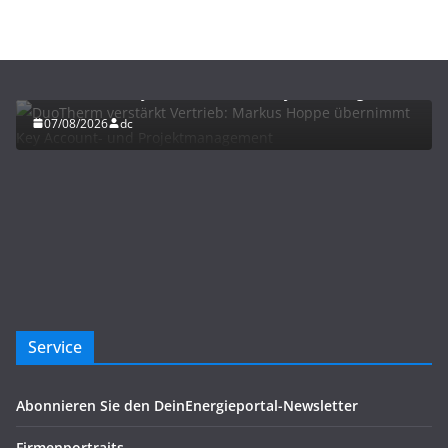
BAU/SANIERUNG
NEWS
DuoTherm verstärkt Vertrieb: Markus Hoppe
übernimmt Key Account- und Projektmanagement
07/08/2026
dc
Service
Abonnieren Sie den DeinEnergieportal-Newsletter
Firmenportraits