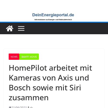
Zum
Inhalt
springen
NEWS
SMART HOME
HomePilot arbeitet mit
Kameras von Axis und
Bosch sowie mit Siri
zusammen
21/06/2021
dc