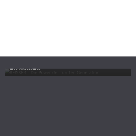
ADVERTORIALS
NEWS
REISSER – Die Power der fünften Generation
06/08/2026
dc