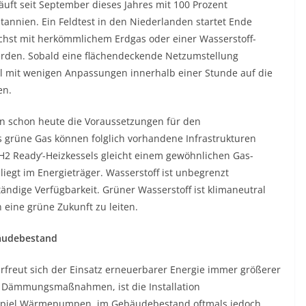
läuft seit September dieses Jahres mit 100 Prozent
tannien. Ein Feldtest in den Niederlanden startet Ende
chst mit herkömmlichem Erdgas oder einer Wasserstoff-
erden. Sobald eine flächendeckende Netzumstellung
sel mit wenigen Anpassungen innerhalb einer Stunde auf die
en.
n schon heute die Voraussetzungen für den
s grüne Gas können folglich vorhandene Infrastrukturen
H2 Ready‘-Heizkessels gleicht einem gewöhnlichen Gas-
iegt im Energieträger. Wasserstoff ist unbegrenzt
ndige Verfügbarkeit. Grüner Wasserstoff ist klimaneutral
n eine grüne Zukunft zu leiten.
bäudebestand
freut sich der Einsatz erneuerbarer Energie immer größerer
e Dämmungsmaßnahmen, ist die Installation
spiel Wärmepumpen, im Gebäudebestand oftmals jedoch