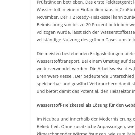
Prüfständen betrieben. Das erste Feldtestgerät 
Wasserstoff in einem Einfamilienhaus in Großbri
November. Der ‚H2 Ready‘-Heizkessel kann zunä
Beimischung von bis zu 20 Prozent betrieben w
vollzogen wurde, lässt sich der Wasserstoffkes
vollständige Nutzung des grünen Gases umstell
Die meisten bestehenden Erdgasleitungen biete
Wasserstofftransport. Bei einem Umstieg auf da
weiterverwendet werden. Die Arbeitsweise des ‚
Brennwert-Kessel. Der bedeutende Unterschied l
speicherbar und gewährt Verbrauchern damit stä
und bietet damit das Potential, den Heizsektor i
Wasserstoff-Heizkessel als Lösung für den Ge
Im Neubau und innerhalb der Modernisierung er
Beliebtheit. Ohne zusätzliche Anpassungen, wi
klimaschonender Wärmelösungen, wie zum Bei