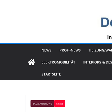
Zum
Inhalt
springen
NEWS
PROFI-NEWS
HEIZUNG/WA
ELEKTROMOBILITÄT
INTERIORS & DE
STARTSEITE
BAU/SANIERUNG
NEWS