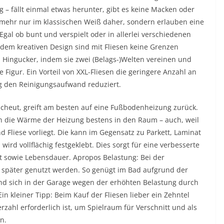
g – fällt einmal etwas herunter, gibt es keine Macken oder
 mehr nur im klassischen Weiß daher, sondern erlauben eine
gal ob bunt und verspielt oder in allerlei verschiedenen
dem kreativen Design sind mit Fliesen keine Grenzen
 Hingucker, indem sie zwei (Belags-)Welten vereinen und
igur. Ein Vorteil von XXL-Fliesen die geringere Anzahl an
ig den Reinigungsaufwand reduziert.
cheut, greift am besten auf eine Fußbodenheizung zurück.
ren die Wärme der Heizung bestens in den Raum – auch, weil
d Fliese vorliegt. Die kann im Gegensatz zu Parkett, Laminat
ird vollflächig festgeklebt. Dies sorgt für eine verbesserte
it sowie Lebensdauer. Apropos Belastung: Bei der
e später genutzt werden. So genügt im Bad aufgrund der
end sich in der Garage wegen der erhöhten Belastung durch
in kleiner Tipp: Beim Kauf der Fliesen lieber ein Zehntel
zahl erforderlich ist, um Spielraum für Verschnitt und als
n.