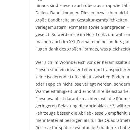
hinaus sind Fliesen auch überaus strapazierfähi
Dellen. Dabei kommen Fliesen inzwischen nicht
große Bandbreite an Gestaltungsmöglichkeiten. E
Verlegemustern, Formaten sowie Glanzgraden – 
gesetzt. So werden sie im Holz-Look zum wahren
machen auch im XXL-Format eine besonders gute F
Fugen dank des großen Formats, was gleichzeit
Wer sich im Wohnbereich vor der Keramikkälte s
Fliesen sind ein idealer Leiter und transportie
keine isolierende Luftschicht zwischen Boden un
oder Teppich nicht lose verlegt werden, sondern w
Wärmeleitfähigkeit und erhöht ihre Belastbarke
Fliesenwahl ist darauf zu achten, wie die Räum
geringeren Belastung die Abriebklasse 3, währ
Fahrzeuge besser die Abriebklasse 5 empfiehlt. E
mehr Material besorgen als für die Quadratmeter
Reserve für spätere eventuelle Schäden zu habe