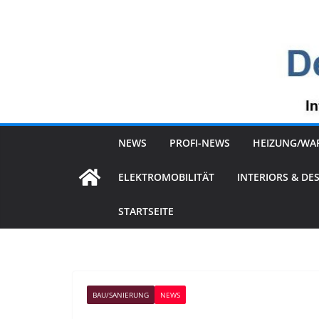
Zum
Inhalt
springen
NEWS
PROFI-NEWS
HEIZUNG/WA
ELEKTROMOBILITÄT
INTERIORS & DE
STARTSEITE
BAU/SANIERUNG
NEWS