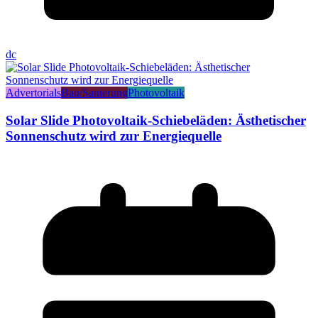
dc
Advertorials
Bau/Sanierung
Photovoltaik
Solar Slide Photovoltaik-Schiebeläden: Ästhetischer
Sonnenschutz wird zur Energiequelle