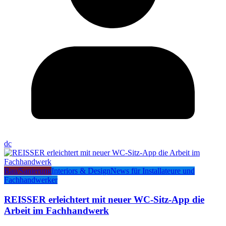
dc
Bau/Sanierung
Interiors & Design
News für Installateure und
Fachhandwerker
REISSER erleichtert mit neuer WC-Sitz-App die
Arbeit im Fachhandwerk