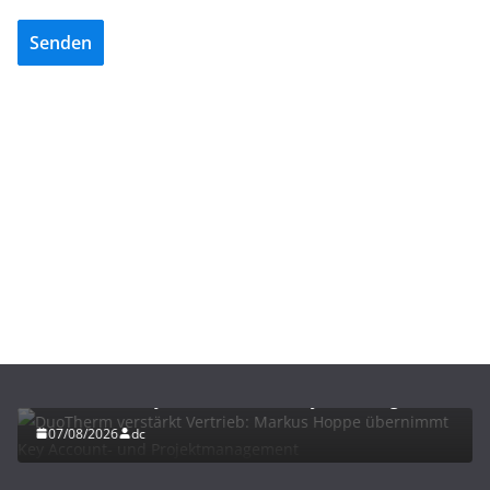
Senden
BAU/SANIERUNG
NEWS
DuoTherm verstärkt Vertrieb: Markus Hoppe
übernimmt Key Account- und Projektmanagement
07/08/2026
dc