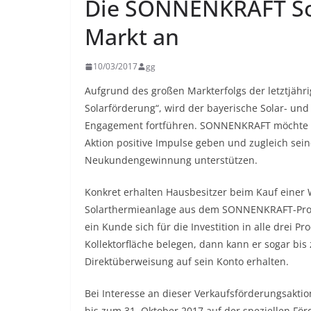
Die SONNENKRAFT Sol
Markt an
10/03/2017
gg
Aufgrund des großen Markterfolgs der letztj
Solarförderung“, wird der bayerische Solar- 
Engagement fortführen. SONNENKRAFT möchte dem
Aktion positive Impulse geben und zugleich sei
Neukundengewinnung unterstützen.
Konkret erhalten Hausbesitzer beim Kauf einer
Solarthermieanlage aus dem SONNENKRAFT-Produ
ein Kunde sich für die Investition in alle drei
Kollektorfläche belegen, dann kann er sogar bi
Direktüberweisung auf sein Konto erhalten.
Bei Interesse an dieser Verkaufsförderungsakt
bis zum 31. Oktober 2017 auf der speziellen Fö