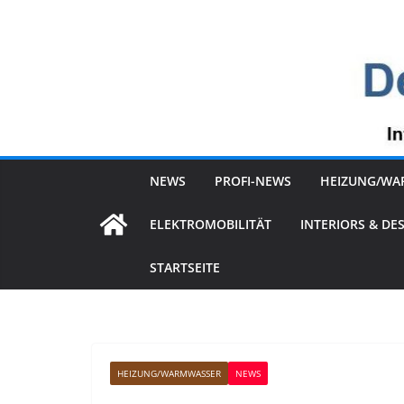
Zum
Inhalt
springen
NEWS
PROFI-NEWS
HEIZUNG/WA
ELEKTROMOBILITÄT
INTERIORS & DE
STARTSEITE
HEIZUNG/WARMWASSER
NEWS