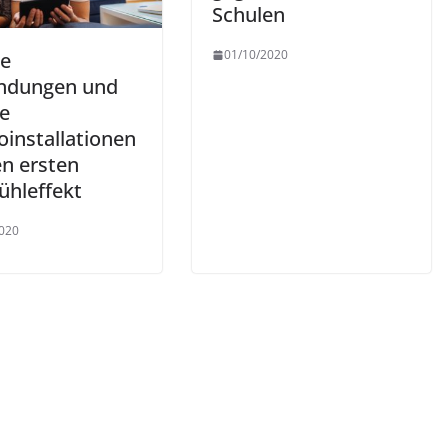
Schulen
01/10/2020
e
ndungen und
re
oinstallationen
en ersten
ühleffekt
020