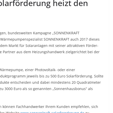
arförderung heizt den
ährigen, bundesweiten Kampagne „SONNENKRAFT
und Wärmepumpenspezialist SONNENKRAFT auch 2017 dieses
 Markt für Solaranlagen mit seiner attraktiven Förder-
ne Partner aus dem Heizungshandwerk zielgerichtet bei der
 Wärmepumpe, einer Photovoltaik- oder einer
ktprogramm jeweils bis zu 500 Euro Solarförderung. Sollte
 Produkte entscheiden und dabei mindestens 20 Quadratmeter
s zu 3000 Euro als so genannten „Sonnenhausbonus“ als
ion können Fachhandwerker Ihrem Kunden empfehlen, sich
rder-Website
www.sonnenkraft-solarfoerderung.de
zu