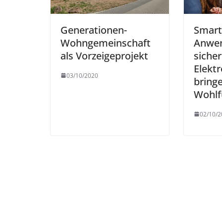
Generationen-
Smart
Wohngemeinschaft
Anwe
als Vorzeigeprojekt
siche
Elektr
03/10/2020
bring
Wohlf
02/10/2