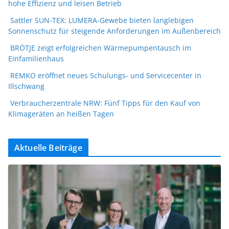
hohe Effizienz und leisen Betrieb
Sattler SUN-TEX: LUMERA-Gewebe bieten langlebigen
Sonnenschutz für steigende Anforderungen im Außenbereich
BRÖTJE zeigt erfolgreichen Wärmepumpentausch im
Einfamilienhaus
REMKO eröffnet neues Schulungs- und Servicecenter in
Illschwang
Verbraucherzentrale NRW: Fünf Tipps für den Kauf von
Klimageräten an heißen Tagen
Aktuelle Beiträge