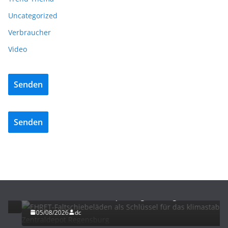
Uncategorized
Verbraucher
Video
Senden
Senden
BAU/SANIERUNG
LÜFTUNG/KLIMA
EHRET-Faltschiebeläden als Schlüssel für das
klimastabile Zentraldepot Regensburg
05/08/2026
dc