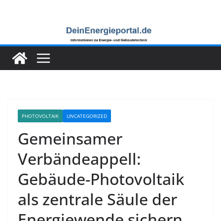
Zum
Inhalt
springen
PHOTOVOLTAIK
UNCATEGORIZED
Gemeinsamer
Verbändeappell:
Gebäude-Photovoltaik
als zentrale Säule der
Energiewende sichern