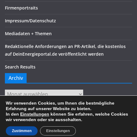
Firmenportraits
Impressum/Datenschutz
Mediadaten + Themen
Redaktionelle Anforderungen an PR-Artikel, die kostenlos
auf DeinEnergieportal.de veröffentlicht werden
Search Results
Archiv
Archiv
Wir verwenden Cookies, um Ihnen die bestmögliche
Erfahrung auf unserer Website zu bieten.
In den
Einstellungen
können Sie erfahren, welche Cookies
wir verwenden oder sie ausschalten.
Copyright © 2026
. Alle Rechte vorbehalten.
Theme:
ColorMag
von ThemeGrill. Präsentiert von
WordPress
.
Zustimmen
Einstellungen