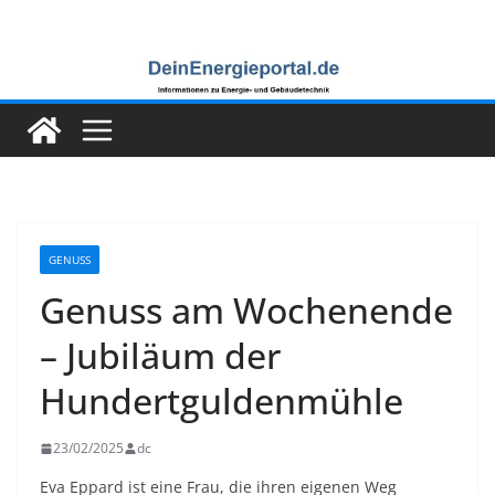
Zum
Inhalt
springen
GENUSS
Genuss am Wochenende
– Jubiläum der
Hundertguldenmühle
23/02/2025
dc
Eva Eppard ist eine Frau, die ihren eigenen Weg