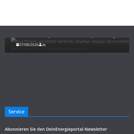
BAU/SANIERUNG
NEWS
DuoTherm verstärkt Vertrieb: Markus Hoppe
übernimmt Key Account- und Projektmanagement
07/08/2026
dc
Service
Abonnieren Sie den DeinEnergieportal-Newsletter