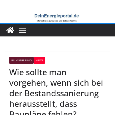
Zum
Inhalt
springen
BAU/SANIERUNG
NEWS
Wie sollte man
vorgehen, wenn sich bei
der Bestandssanierung
herausstellt, dass
Baupläne fehlen?