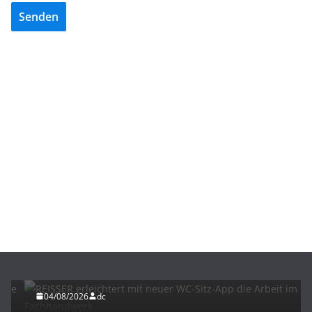
Senden
BAU/SANIERUNG
INTERIORS & DESIGN
NEWS FÜR INSTALLATEURE UND FACHHANDWERKER
REISSER erleichtert mit neuer WC-Sitz-App die
Arbeit im Fachhandwerk
04/08/2026
dc