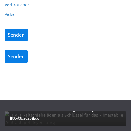
Verbraucher
Video
Senden
Senden
BAU/SANIERUNG
LÜFTUNG/KLIMA
EHRET-Faltschiebeläden als Schlüssel für das
klimastabile Zentraldepot Regensburg
05/08/2026
dc