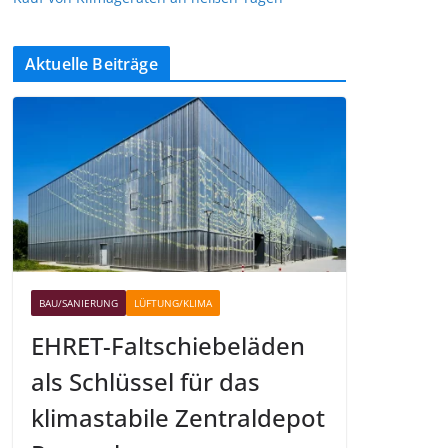
Aktuelle Beiträge
BAU/SANIERUNG
LÜFTUNG/KLIMA
EHRET-Faltschiebeläden
als Schlüssel für das
klimastabile Zentraldepot