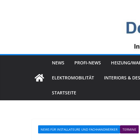
Zum
Inhalt
springen
NEWS
PROFI-NEWS
HEIZUNG/WA
ELEKTROMOBILITÄT
INTERIORS & DE
STARTSEITE
NEWS FÜR INSTALLATEURE UND FACHHANDWERKER
TERMINE