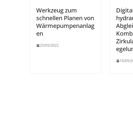
Werkzeug zum
Digita
schnellen Planen von
hydra
Wärmepumpenanlag
Abglei
en
Kombi
Zirku
25/05/2022
egelu
16/05/2