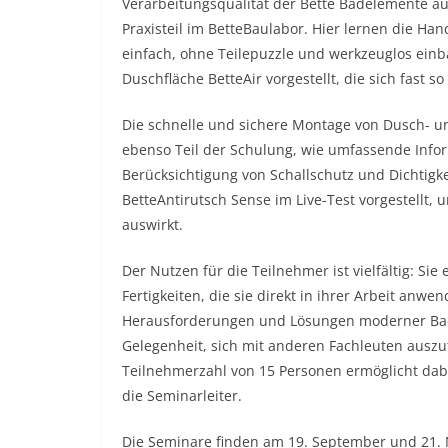
Verarbeitungsqualität der Bette Badelemente aus 
Praxisteil im BetteBaulabor. Hier lernen die Ha
einfach, ohne Teilepuzzle und werkzeuglos einb
Duschfläche BetteAir vorgestellt, die sich fast so
Die schnelle und sichere Montage von Dusch- un
ebenso Teil der Schulung, wie umfassende Inf
Berücksichtigung von Schallschutz und Dichtig
BetteAntirutsch Sense im Live-Test vorgestellt, 
auswirkt.
Der Nutzen für die Teilnehmer ist vielfältig: Si
Fertigkeiten, die sie direkt in ihrer Arbeit anw
Herausforderungen und Lösungen moderner Badg
Gelegenheit, sich mit anderen Fachleuten ausz
Teilnehmerzahl von 15 Personen ermöglicht dabe
die Seminarleiter.
Die Seminare finden am 19. September und 21. N