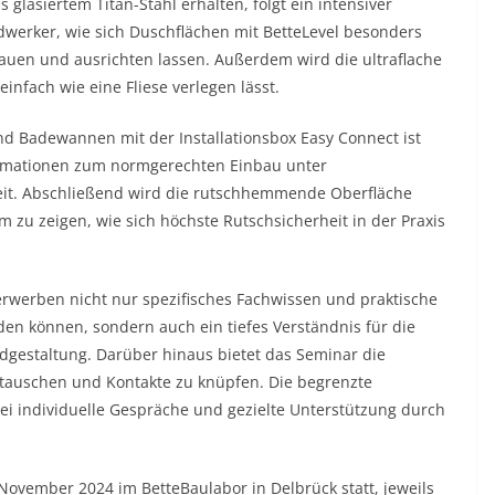
glasiertem Titan-Stahl erhalten, folgt ein intensiver
ndwerker, wie sich Duschflächen mit BetteLevel besonders
auen und ausrichten lassen. Außerdem wird die ultraflache
 einfach wie eine Fliese verlegen lässt.
d Badewannen mit der Installationsbox Easy Connect ist
ormationen zum normgerechten Einbau unter
keit. Abschließend wird die rutschhemmende Oberfläche
um zu zeigen, wie sich höchste Rutschsicherheit in der Praxis
e erwerben nicht nur spezifisches Fachwissen und praktische
enden können, sondern auch ein tiefes Verständnis für die
estaltung. Darüber hinaus bietet das Seminar die
utauschen und Kontakte zu knüpfen. Die begrenzte
i individuelle Gespräche und gezielte Unterstützung durch
ovember 2024 im BetteBaulabor in Delbrück statt, jeweils