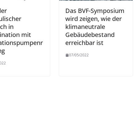
ler
Das BVF-Symposium
ulischer
wird zeigen, wie der
ch in
klimaneutrale
nation mit
Gebäudebestand
lationspumpenr
erreichbar ist
ng
07/05/2022
022