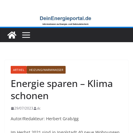
Zum
Inhalt
springen
ARTIKEL
HEIZUNG/WARMWASSER
Energie sparen – Klima
schonen
29/07/2023
dc
Autor/Redakteur: Herbert Grab/gg
Im Herbst 2021 sind in Ingolstadt 40 neue Wohnungen