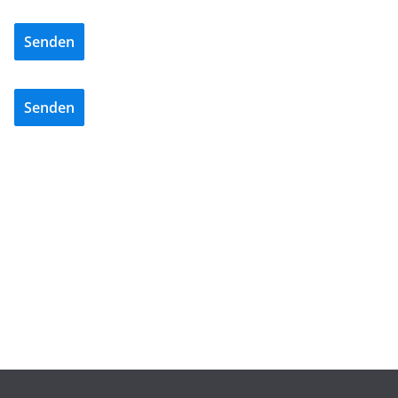
Senden
Senden
BAU/SANIERUNG
NEWS
DuoTherm verstärkt Vertrieb: Markus Hoppe
übernimmt Key Account- und Projektmanagement