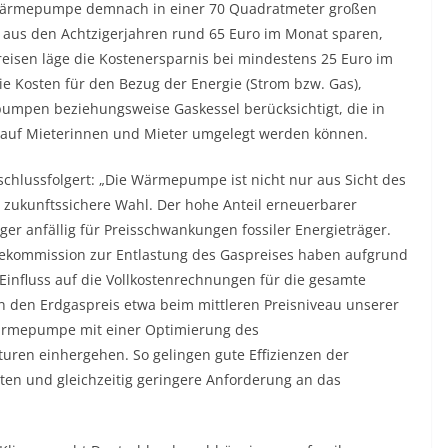
 Wärmepumpe demnach in einer 70 Quadratmeter großen
aus den Achtzigerjahren rund 65 Euro im Monat sparen,
preisen läge die Kostenersparnis bei mindestens 25 Euro im
die Kosten für den Bezug der Energie (Strom bzw. Gas),
pumpen beziehungsweise Gaskessel berücksichtigt, die in
auf Mieterinnen und Mieter umgelegt werden können.
 schlussfolgert: „Die Wärmepumpe ist nicht nur aus Sicht des
e zukunftssichere Wahl. Der hohe Anteil erneuerbarer
r anfällig für Preisschwankungen fossiler Energieträger.
ekommission zur Entlastung des Gaspreises haben aufgrund
Einfluss auf die Vollkostenrechnungen für die gesamte
 den Erdgaspreis etwa beim mittleren Preisniveau unserer
 Wärmepumpe mit einer Optimierung des
ren einhergehen. So gelingen gute Effizienzen der
en und gleichzeitig geringere Anforderung an das