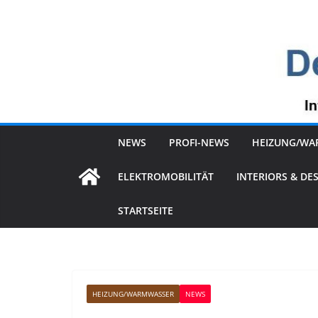
Zum
Inhalt
springen
NEWS
PROFI-NEWS
HEIZUNG/WA
ELEKTROMOBILITÄT
INTERIORS & DE
STARTSEITE
HEIZUNG/WARMWASSER
NEWS