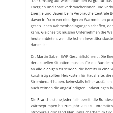
“Der Umstieg auf Wärmepumpen ist gut für das 
Energien und spart Verbraucherinnen und Verbr
Energie und Bauen beim Verbraucherzentrale B
davon in Form von niedrigeren Warmmieten pro
gesetzlichen Rahmenbedingungen schaffen, dami
kann. Gleichzeitig müssen Unternehmen die Wä
heute anbieten, weil die hohen Investitionskos
darstellt.”
Dr. Martin Sabel, BWP-Geschäftsführer: „Die E
der aktuellen Situation muss es für die Bundesr
an alldiejenigen zu senden, die bereits in ein
kurzfristig sollten Heizkosten für Haushalte, 
Strombedarf haben, keinesfalls höher ausfallen
auch zeitnah die angekündigten Entlastungen be
Die Branche stehe jedenfalls bereit, die Bundes
Wärmepumpen bis zum Jahr 2030 zu unterstütze
Strompreis dringend Planungssicherheit im Ordn