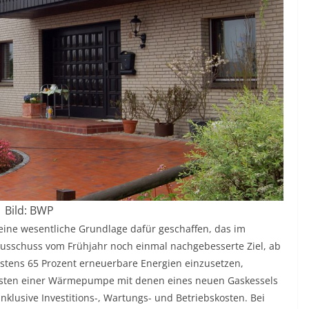
Bild: BWP
ine wesentliche Grundlage dafür geschaffen, das im
sausschuss vom Frühjahr noch einmal nachgebesserte Ziel, ab
tens 65 Prozent erneuerbare Energien einzusetzen,
kosten einer Wärmepumpe mit denen eines neuen Gaskessels
klusive Investitions-, Wartungs- und Betriebskosten. Bei