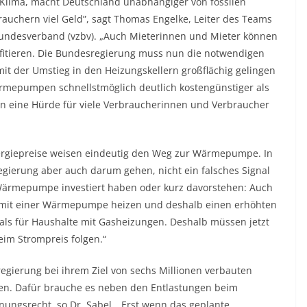
Klima, macht Deutschland unabhängiger von fossilen
auchern viel Geld”, sagt Thomas Engelke, Leiter des Teams
undesverband (vzbv). „Auch Mieterinnen und Mieter können
fitieren. Die Bundesregierung muss nun die notwendigen
t der Umstieg in den Heizungskellern großflächig gelingen
rmepumpen schnellstmöglich deutlich kostengünstiger als
ten eine Hürde für viele Verbraucherinnen und Verbraucher
nergiepreise weisen eindeutig den Weg zur Wärmepumpe. In
egierung aber auch darum gehen, nicht ein falsches Signal
e Wärmepumpe investiert haben oder kurz davorstehen: Auch
die mit einer Wärmepumpe heizen und deshalb einen erhöhten
 als für Haushalte mit Gasheizungen. Deshalb müssen jetzt
im Strompreis folgen.“
regierung bei ihrem Ziel von sechs Millionen verbauten
n. Dafür brauche es neben den Entlastungen beim
ungsrecht, so Dr. Sabel. „Erst wenn das geplante