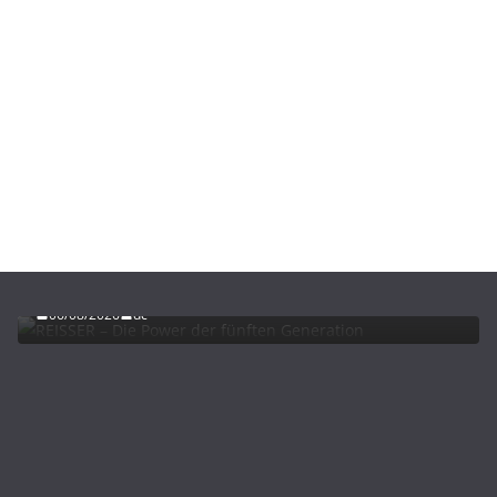
ADVERTORIALS
NEWS
REISSER – Die Power der fünften Generation
06/08/2026
dc