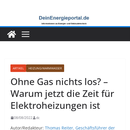
Zum
Inhalt
springen
ARTIKEL
HEIZUNG/WARMWASSER
Ohne Gas nichts los? –
Warum jetzt die Zeit für
Elektroheizungen ist
08/08/2022
dc
Autor/Redakteur:
Thomas Reiter, Geschäftsführer der