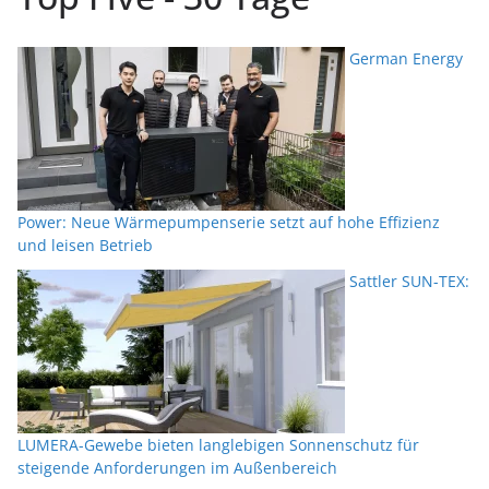
German Energy
Power: Neue Wärmepumpenserie setzt auf hohe Effizienz
und leisen Betrieb
Sattler SUN-TEX:
LUMERA-Gewebe bieten langlebigen Sonnenschutz für
steigende Anforderungen im Außenbereich