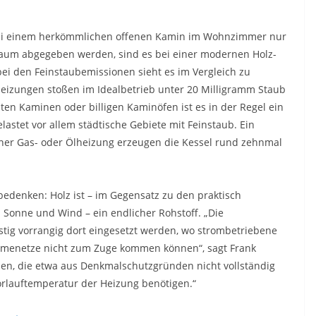
 bei einem herkömmlichen offenen Kamin im Wohnzimmer nur
aum abgegeben werden, sind es bei einer modernen Holz-
 bei den Feinstaubemissionen sieht es im Vergleich zu
theizungen stoßen im Idealbetrieb unter 20 Milligramm Staub
ten Kaminen oder billigen Kaminöfen ist es in der Regel ein
astet vor allem städtische Gebiete mit Feinstaub. Ein
einer Gas- oder Ölheizung erzeugen die Kessel rund zehnmal
 bedenken: Holz ist – im Gegensatz zu den praktisch
Sonne und Wind – ein endlicher Rohstoff. „Die
stig vorrangig dort eingesetzt werden, wo strombetriebene
enetze nicht zum Zuge kommen können“, sagt Frank
äuden, die etwa aus Denkmalschutzgründen nicht vollständig
lauftemperatur der Heizung benötigen.“