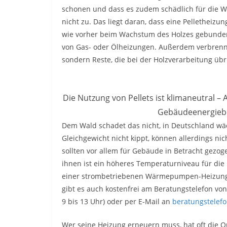
schonen und dass es zudem schädlich für die Wäld
nicht zu. Das liegt daran, dass eine Pelletheizun
wie vorher beim Wachstum des Holzes gebunden
von Gas- oder Ölheizungen. Außerdem verbrenne
sondern Reste, die bei der Holzverarbeitung übr
Die Nutzung von Pellets ist klimaneutral 
Gebäudeenergieber
Dem Wald schadet das nicht, in Deutschland wäc
Gleichgewicht nicht kippt, können allerdings ni
sollten vor allem für Gebäude in Betracht gezo
ihnen ist ein höheres Temperaturniveau für die 
einer strombetriebenen Wärmepumpen-Heizung i
gibt es auch kostenfrei am Beratungstelefon von
9 bis 13 Uhr) oder per E-Mail an
beratungstelef
Wer seine Heizung erneuern muss, hat oft die Q