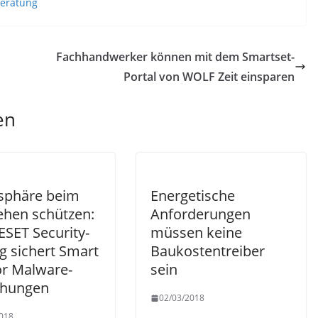
beratung
Fachhandwerker können mit dem Smartset-
Portal von WOLF Zeit einsparen
en
tsphäre beim
Energetische
ehen schützen:
Anforderungen
ESET Security-
müssen keine
g sichert Smart
Baukostentreiber
or Malware-
sein
ohungen
02/03/2018
018