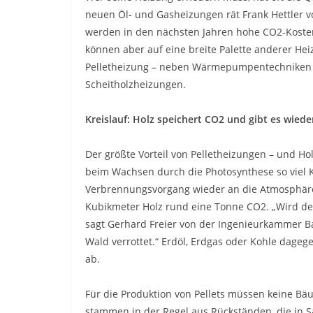
neuen Öl- und Gasheizungen rät Frank Hettler vo
werden in den nächsten Jahren hohe CO2-Kost
können aber auf eine breite Palette anderer Hei
Pelletheizung – neben Wärmepumpentechniken 
Scheitholzheizungen.
Kreislauf: Holz speichert CO2 und gibt es wieder
Der größte Vorteil von Pelletheizungen – und Ho
beim Wachsen durch die Photosynthese so viel 
Verbrennungsvorgang wieder an die Atmosphäre
Kubikmeter Holz rund eine Tonne CO2. „Wird der
sagt Gerhard Freier von der Ingenieurkammer Ba
Wald verrottet.“ Erdöl, Erdgas oder Kohle dage
ab.
Für die Produktion von Pellets müssen keine Bä
stammen in der Regel aus Rückständen, die in S