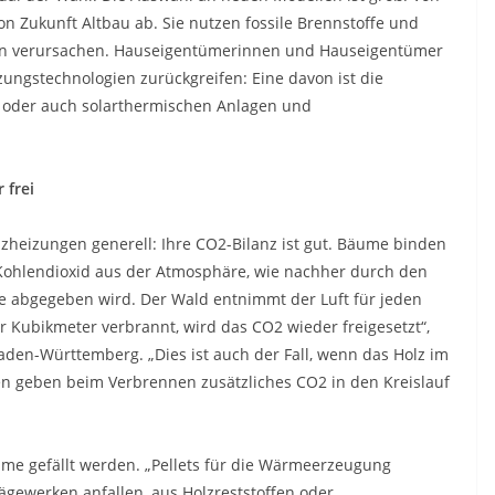
n Zukunft Altbau ab. Sie nutzen fossile Brennstoffe und
en verursachen. Hauseigentümerinnen und Hauseigentümer
zungstechnologien zurückgreifen: Eine davon ist die
oder auch solarthermischen Anlagen und
 frei
lzheizungen generell: Ihre CO2-Bilanz ist gut. Bäume binden
Kohlendioxid aus der Atmosphäre, wie nachher durch den
 abgegeben wird. Der Wald entnimmt der Luft für jeden
 Kubikmeter verbrannt, wird das CO2 wieder freigesetzt“,
den-Württemberg. „Dies ist auch der Fall, wenn das Holz im
gen geben beim Verbrennen zusätzliches CO2 in den Kreislauf
ume gefällt werden. „Pellets für die Wärmeerzeugung
ägewerken anfallen, aus Holzreststoffen oder