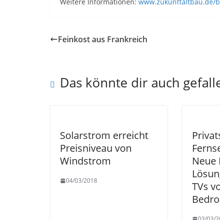
Weitere Informationen:
www.zukunftaltbau.de/
Feinkost aus Frankreich
Das könnte dir auch gefall
Solarstrom erreicht
Priva
Preisniveau von
Ferns
Windstrom
Neue 
Lösun
04/03/2018
TVs v
Bedr
03/03/2