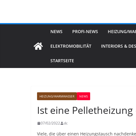
Zum
Inhalt
springen
NEWS
PROFI-NEWS
HEIZUNG/WA
ELEKTROMOBILITÄT
INTERIORS & DE
STARTSEITE
HEIZUNG/WARMWASSER
NEWS
Ist eine Pelletheizung
07/02/2022
dc
Viele, die über einen Heizungstausch nachdenken