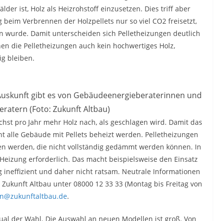
er ist, Holz als Heizrohstoff einzusetzen. Dies triff aber
g beim Verbrennen der Holzpellets nur so viel CO2 freisetzt,
 wurde. Damit unterscheiden sich Pelletheizungen deutlich
n die Pelletheizungen auch kein hochwertiges Holz,
ig bleiben.
– Auskunft gibt es von Gebäudeenergieberaterinnen und
atern (Foto: Zukunft Altbau)
hst pro Jahr mehr Holz nach, als geschlagen wird. Damit das
cht alle Gebäude mit Pellets beheizt werden. Pelletheizungen
gen werden, die nicht vollständig gedämmt werden können. In
Heizung erforderlich. Das macht beispielsweise den Einsatz
neffizient und daher nicht ratsam. Neutrale Informationen
 Zukunft Altbau unter 08000 12 33 33 (Montag bis Freitag von
on@zukunftaltbau.de
.
ual der Wahl. Die Auswahl an neuen Modellen ist groß. Von