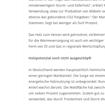
minderwertigem Sturm- und Käferholz“, erklärt Fr
Verwendung, etwa zur Produktion von Möbeln o
ebenso das gebundene CO2 freigeben.“ Der Markta
Stämmen, liegt bei weniger als fünf Prozent.
Das Holz zum Heizen wird getrocknet, zerkleiner
für die Wärmeversorgung ist auch ein wichtiger 
Form von Öl und Gas in regionale Wertschöpfun
Holzpotenzial noch nicht ausgeschöpft
In Deutschland werden hauptsächlich heimische 
einen geringen Marktanteil. Die Sorge vor eine
energetische Holznutzung ist unbegründet: Rund 
Anteil wächst derzeit. Die Waldfläche hat zwis
um sieben Prozent zugenommen. Zudem gut zu wi
verwendet, das durch Trockenheit und Dürre ohn