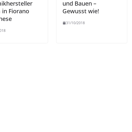
ikhersteller
und Bauen –
 in Fiorano
Gewusst wie!
nese
31/10/2018
018