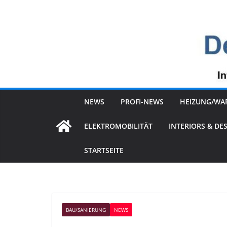
Zum
Inhalt
springen
NEWS
PROFI-NEWS
HEIZUNG/WA
ELEKTROMOBILITÄT
INTERIORS & DE
STARTSEITE
BAU/SANIERUNG
NEWS