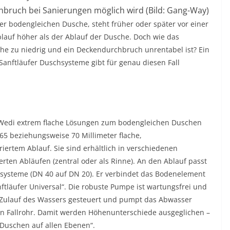
ruch bei Sanierungen möglich wird (Bild: Gang-Way)
r bodengleichen Dusche, steht früher oder später vor einer
lauf höher als der Ablauf der Dusche. Doch wie das
he zu niedrig und ein Deckendurchbruch unrentabel ist? Ein
anftläufer Duschsysteme gibt für genau diesen Fall
r Wedi extrem flache Lösungen zum bodengleichen Duschen
65 beziehungsweise 70 Millimeter flache,
ertem Ablauf. Sie sind erhältlich in verschiedenen
rten Abläufen (zentral oder als Rinne). An den Ablauf passt
hsysteme (DN 40 auf DN 20). Er verbindet das Bodenelement
läufer Universal“. Die robuste Pumpe ist wartungsfrei und
n Zulauf des Wassers gesteuert und pumpt das Abwasser
n Fallrohr. Damit werden Höhenunterschiede ausgeglichen –
 Duschen auf allen Ebenen“.