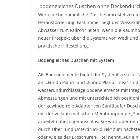
bodengleiches Duschen ohne Deckendurchb
Wer eine herkömmliche Dusche umrüstet zu eine
Herausforderung: Fast immer liegt der Wasserab
Abwasser zum Fallrohr leiten, wenn die Raumhö
neuer Prospekt über die Systeme von Wedi und S
praktische Hilfestellung.
Bodengleiches Duschen mit System
Als Bodenelemente bietet der Systemherstelle
an. „Fundo Plano“ und „Fundo Plano Linea“ sind 
wasserundurchlässige Bodenelemente mit integri
Abmessungen und mit unterschiedlich positionie
der gewindefreie Adapter von Sanftläufer Dusc
mit der vollautomatischen Membranpumpe „Sanft
arbeitet nahezu geräuschlos. Sie wird über de
durch Über- und Unterdruck direkt zum nächste
oder wie es der Broschüren-Titel nennt „Für ein