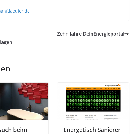
anftlaeufer.de
Zehn Jahre DeinEnergieportal
nlagen
len
such beim
Energetisch Sanieren