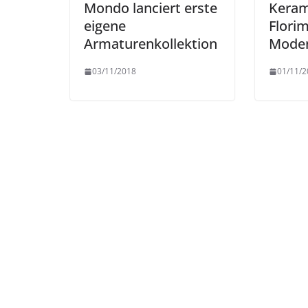
Mondo lanciert erste
Keram
eigene
Florim
Armaturenkollektion
Mode
03/11/2018
01/11/2