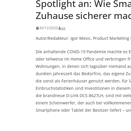
Spotlight an: Wie S
Zuhause sicherer ma
30/12/2020
gg
Autor/Redakteur: Igor Mesic, Product Marketin
Die anhaltende COVID-19 Pandemie machte es E
oder teilweise im Home Office und verbringen f
Wohnungen, in denen sich tagsüber niemand aufh
dunklen Jahreszeit das Bedürfnis, das eigene Zu
die sonst als Ferienhäuser genutzt werden, für l
Einbruchstatistiken sind Investitionen in dies
die brandneue D-Link DCS-8627LH, sind mit viele
einem Scheinwerfer, der auch bei vollkommener 
Smartphone oder Tablet der Besitzer liefert – u