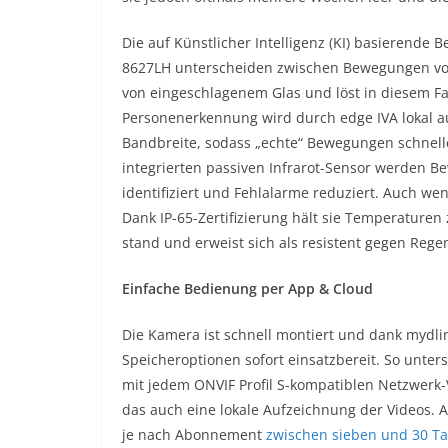
Die auf Künstlicher Intelligenz (KI) basieren
8627LH unterscheiden zwischen Bewegungen von
von eingeschlagenem Glas und löst in diesem Fal
Personenerkennung wird durch edge IVA lokal a
Bandbreite, sodass „echte“ Bewegungen schnel
integrierten passiven Infrarot-Sensor werden 
identifiziert und Fehlalarme reduziert. Auch we
Dank IP-65-Zertifizierung hält sie Temperaturen
stand und erweist sich als resistent gegen Rege
Einfache Bedienung per App & Cloud
Die Kamera ist schnell montiert und dank mydli
Speicheroptionen sofort einsatzbereit. So unter
mit jedem ONVIF Profil S-kompatiblen Netzwerk
das auch eine lokale Aufzeichnung der Videos. Al
je nach Abonnement
zwischen sieben und 30 T