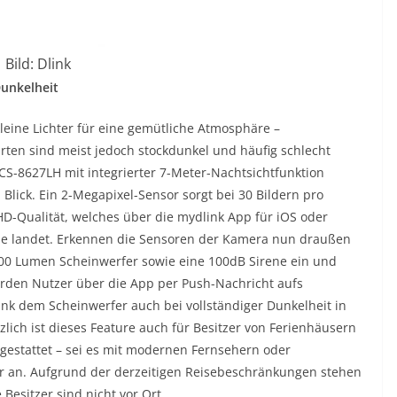
Bild: Dlink
Dunkelheit
kleine Lichter für eine gemütliche Atmosphäre –
rten sind meist jedoch stockdunkel und häufig schlecht
S-8627LH mit integrierter 7-Meter-Nachtsichtfunktion
Blick. Ein 2-Megapixel-Sensor sorgt bei 30 Bildern pro
 HD-Qualität, welches über die mydlink App für iOS oder
e landet. Erkennen die Sensoren der Kamera nun draußen
400 Lumen Scheinwerfer sowie eine 100dB Sirene ein und
werden Nutzer über die App per Push-Nachricht aufs
nk dem Scheinwerfer auch bei vollständiger Dunkelheit in
zlich ist dieses Feature auch für Besitzer von Ferienhäusern
gestattet – sei es mit modernen Fernsehern oder
r an. Aufgrund der derzeitigen Reisebeschränkungen stehen
Besitzer sind nicht vor Ort.