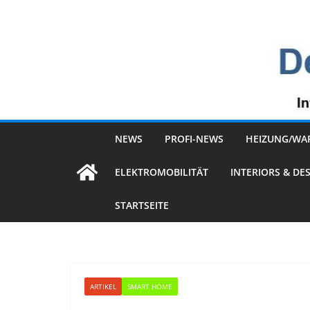
Zum
Inhalt
springen
NEWS
PROFI-NEWS
HEIZUNG/WA
ELEKTROMOBILITÄT
INTERIORS & DE
STARTSEITE
ARTIKEL
SMART HOME