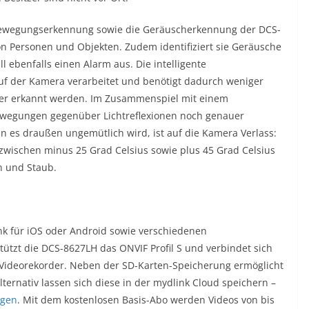
de Bewegungserkennung sowie die Geräuscherkennung der DCS-
 Personen und Objekten. Zudem identifiziert sie Geräusche
l ebenfalls einen Alarm aus. Die intelligente
uf der Kamera verarbeitet und benötigt dadurch weniger
ler erkannt werden. Im Zusammenspiel mit einem
Bewegungen gegenüber Lichtreflexionen noch genauer
nn es draußen ungemütlich wird, ist auf die Kamera Verlass:
 zwischen minus 25 Grad Celsius sowie plus 45 Grad Celsius
n und Staub.
nk für iOS oder Android sowie verschiedenen
stützt die DCS-8627LH das ONVIF Profil S und verbindet sich
-Videorekorder. Neben der SD-Karten-Speicherung ermöglicht
ternativ lassen sich diese in der mydlink Cloud speichern –
agen
. Mit dem kostenlosen Basis-Abo werden Videos von bis