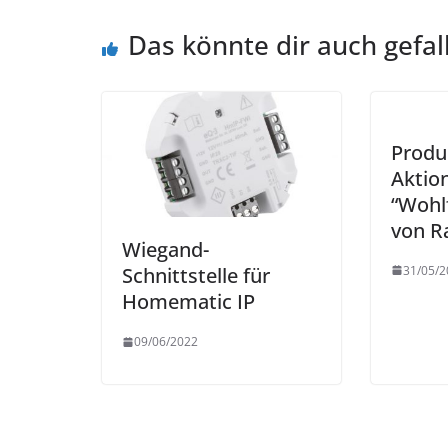
Das könnte dir auch gefal
Produ
Aktio
“Wohl
von R
Wiegand-
31/05/2
Schnittstelle für
Homematic IP
09/06/2022