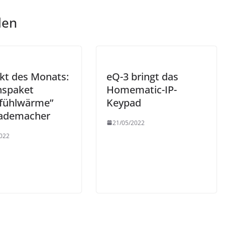
len
kt des Monats:
eQ-3 bringt das
nspaket
Homematic-IP-
fühlwärme”
Keypad
ademacher
21/05/2022
022