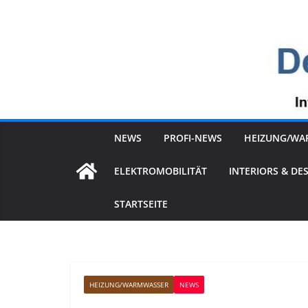
Zum
Inhalt
springen
NEWS
PROFI-NEWS
HEIZUNG/WA
ELEKTROMOBILITÄT
INTERIORS & DE
STARTSEITE
HEIZUNG/WARMWASSER
NEWS