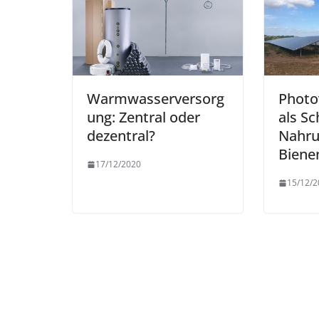
Warmwasserversorg
Photo
ung: Zentral oder
als S
dezentral?
Nahru
Biene
17/12/2020
15/12/2