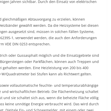
igen Jahren sichtbar. Durch den Einsatz von elektrischen
d gleichmäßigen Abtauvorgang zu erzielen, können
 Heizbänder gewählt werden. Da die Heizsysteme bei diesen
n ausgesetzt sind, müssen in solchen Fällen Systeme,
C 62395-1, verwendet werden, die auch den Anforderungen
Norm VDE DIN 0253 entsprechen.
strich oder Gussasphalt möglich und die Einsatzgebiete sind
, Bürgersteigen oder Parkflächen, können auch Treppen und
i gehalten werden. Eine Heizleistung von 200 bis 400
 W/Quadratmeter bei Stufen kann als Richtwert gelten.
sowie vollautomatische feuchte- und temperaturabhängige
z und wirtschaftlichen Betrieb: Die Flächenheizung schaltet
t und sie schaltet sich aus, wenn die beheizte Fläche völlig
dass keine unnötige Energie verbraucht wird. Das wird durch
t. Digitale Eis- und Schneemelder, mit einem oder zwei