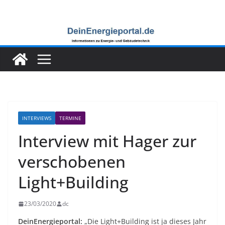
Zum
Inhalt
springen
INTERVIEWS
TERMINE
Interview mit Hager zur
verschobenen
Light+Building
23/03/2020
dc
DeinEnergieportal:
„Die Light+Building ist ja dieses Jahr