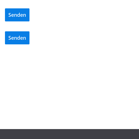
Senden
Senden
BAU/SANIERUNG
LÜFTUNG/KLIMA
EHRET-Faltschiebeläden als Schlüssel für das
klimastabile Zentraldepot Regensburg