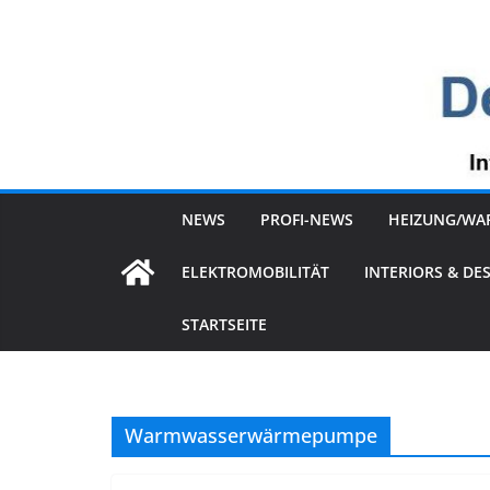
Zum
Inhalt
springen
NEWS
PROFI-NEWS
HEIZUNG/WA
ELEKTROMOBILITÄT
INTERIORS & DE
STARTSEITE
Warmwasserwärmepumpe