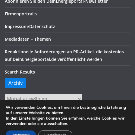
Abonnieren Sie den DeinEnergieportal-Newsletter
Firmenportraits
Impressum/Datenschutz
Mediadaten + Themen
Redaktionelle Anforderungen an PR-Artikel, die kostenlos
auf DeinEnergieportal.de veröffentlicht werden
Search Results
Archiv
Archiv
Wir verwenden Cookies, um Ihnen die bestmögliche Erfahrung
auf unserer Website zu bieten.
In den
Einstellungen
können Sie erfahren, welche Cookies wir
verwenden oder sie ausschalten.
Copyright © 2026
. Alle Rechte vorbehalten.
Theme:
ColorMag
von ThemeGrill. Präsentiert von
WordPress
.