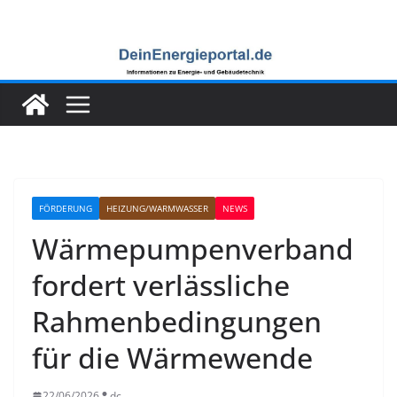
Zum
Inhalt
springen
FÖRDERUNG
HEIZUNG/WARMWASSER
NEWS
Wärmepumpenverband
fordert verlässliche
Rahmenbedingungen
für die Wärmewende
22/06/2026
dc