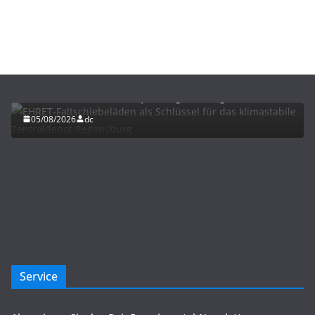
BAU/SANIERUNG
LÜFTUNG/KLIMA
EHRET-Faltschiebeläden als Schlüssel für das
klimastabile Zentraldepot Regensburg
05/08/2026
dc
Service