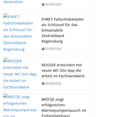
06/08/2026
EHRET-Faltschiebeläden
als Schlüssel für das
klimastabile
Zentraldepot
Regensburg
05/08/2026
REISSER erleichtert mit
neuer WC-Sitz-App die
Arbeit im Fachhandwerk
04/08/2026
BRÖTJE zeigt
erfolgreichen
Wärmepumpentausch im
Einfamilienhaus