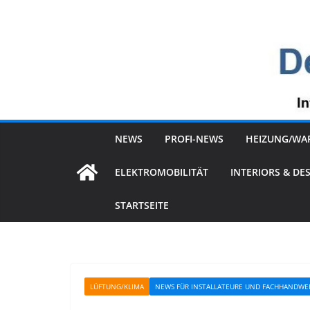
Zum
Inhalt
springen
NEWS
PROFI-NEWS
HEIZUNG/WA
ELEKTROMOBILITÄT
INTERIORS & DE
STARTSEITE
LÜFTUNG/KLIMA
NEWS FÜR INSTALLATEURE UND FACHHANDWE