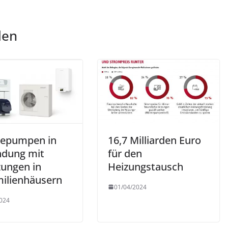
len
epumpen in
16,7 Milliarden Euro
ndung mit
für den
zungen in
Heizungstausch
milienhäusern
01/04/2024
024