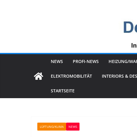
Zum
Inhalt
springen
NEWS
PROFI-NEWS
HEIZUNG/WA
ELEKTROMOBILITÄT
INTERIORS & DE
STARTSEITE
LÜFTUNG/KLIMA
NEWS