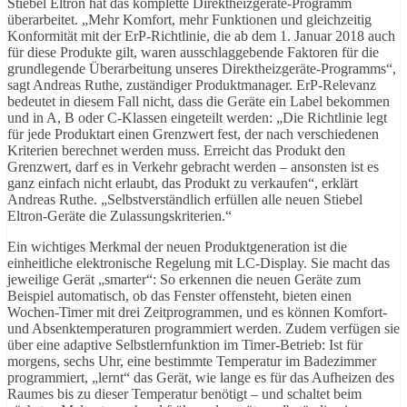
Stiebel Eltron hat das komplette Direktheizgeräte-Programm
überarbeitet. „Mehr Komfort, mehr Funktionen und gleichzeitig
Konformität mit der ErP-Richtlinie, die ab dem 1. Januar 2018 auch
für diese Produkte gilt, waren ausschlaggebende Faktoren für die
grundlegende Überarbeitung unseres Direktheizgeräte-Programms“,
sagt Andreas Ruthe, zuständiger Produktmanager. ErP-Relevanz
bedeutet in diesem Fall nicht, dass die Geräte ein Label bekommen
und in A, B oder C-Klassen eingeteilt werden: „Die Richtlinie legt
für jede Produktart einen Grenzwert fest, der nach verschiedenen
Kriterien berechnet werden muss. Erreicht das Produkt den
Grenzwert, darf es in Verkehr gebracht werden – ansonsten ist es
ganz einfach nicht erlaubt, das Produkt zu verkaufen“, erklärt
Andreas Ruthe. „Selbstverständlich erfüllen alle neuen Stiebel
Eltron-Geräte die Zulassungskriterien.“
Ein wichtiges Merkmal der neuen Produktgeneration ist die
einheitliche elektronische Regelung mit LC-Display. Sie macht das
jeweilige Gerät „smarter“: So erkennen die neuen Geräte zum
Beispiel automatisch, ob das Fenster offensteht, bieten einen
Wochen-Timer mit drei Zeitprogrammen, und es können Komfort-
und Absenktemperaturen programmiert werden. Zudem verfügen sie
über eine adaptive Selbstlernfunktion im Timer-Betrieb: Ist für
morgens, sechs Uhr, eine bestimmte Temperatur im Badezimmer
programmiert, „lernt“ das Gerät, wie lange es für das Aufheizen des
Raumes bis zu dieser Temperatur benötigt – und schaltet beim