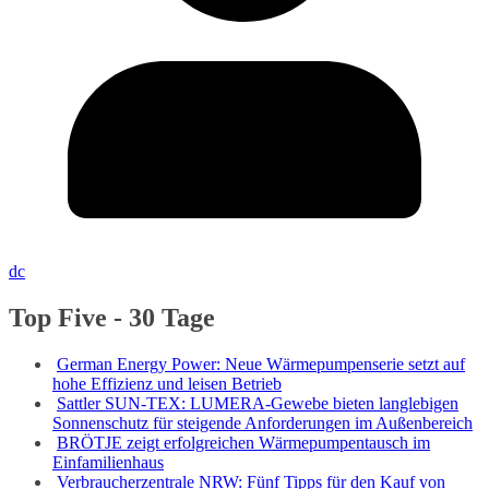
dc
Top Five - 30 Tage
German Energy Power: Neue Wärmepumpenserie setzt auf
hohe Effizienz und leisen Betrieb
Sattler SUN-TEX: LUMERA-Gewebe bieten langlebigen
Sonnenschutz für steigende Anforderungen im Außenbereich
BRÖTJE zeigt erfolgreichen Wärmepumpentausch im
Einfamilienhaus
Verbraucherzentrale NRW: Fünf Tipps für den Kauf von